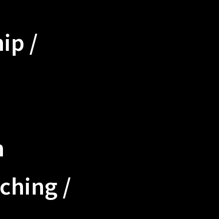
ip /
n
ching /