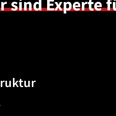
r
sind
Experte
f
truktur
s