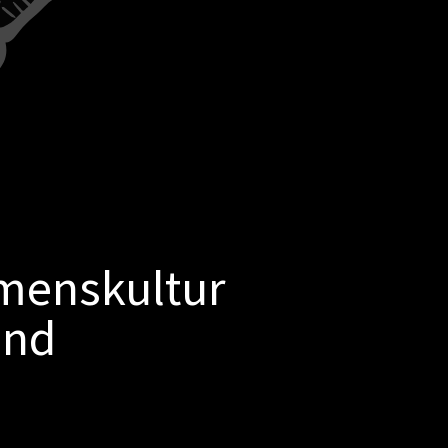
menskultur
und