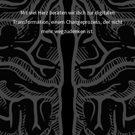
Mit viel Herz beraten wir dich zur digitalen
Transformation, einem Changeprozess, der nicht
mehr wegzudenken ist.